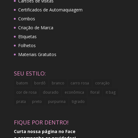
Cartões de visitas
Certificados de Automaquiagem
Combos
Criação de Marca
Etiquetas
Folhetos
Materiais Gratuitos
SEU ESTILO:
batom
bordô
branco
carro rosa
coração
cor de rosa
dourado
econômica
floral
it bag
prata
preto
purpurina
tigrado
FIQUE POR DENTRO!
Curta nossa página no Face